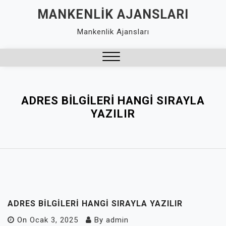
Skip
MANKENLIK AJANSLARI
to
Mankenlik Ajansları
content
Close
Menu
ADRES BILGILERI HANGI SIRAYLA
YAZILIR
ADRES BILGILERI HANGI SIRAYLA YAZILIR
On
Ocak 3, 2025
By
admin