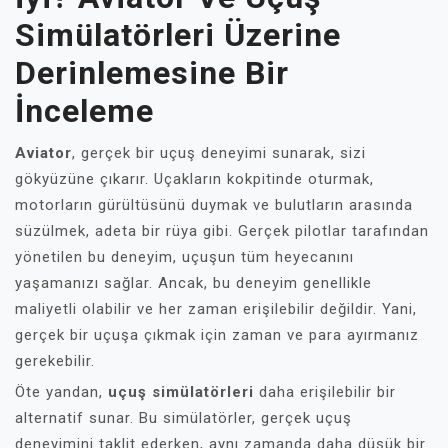
Simülatörleri Üzerine
Derinlemesine Bir
İnceleme
Aviator
, gerçek bir uçuş deneyimi sunarak, sizi
gökyüzüne çıkarır. Uçakların kokpitinde oturmak,
motorların gürültüsünü duymak ve bulutların arasında
süzülmek, adeta bir rüya gibi. Gerçek pilotlar tarafından
yönetilen bu deneyim, uçuşun tüm heyecanını
yaşamanızı sağlar. Ancak, bu deneyim genellikle
maliyetli olabilir ve her zaman erişilebilir değildir. Yani,
gerçek bir uçuşa çıkmak için zaman ve para ayırmanız
gerekebilir.
Öte yandan,
uçuş simülatörleri
daha erişilebilir bir
alternatif sunar. Bu simülatörler, gerçek uçuş
deneyimini taklit ederken, aynı zamanda daha düşük bir