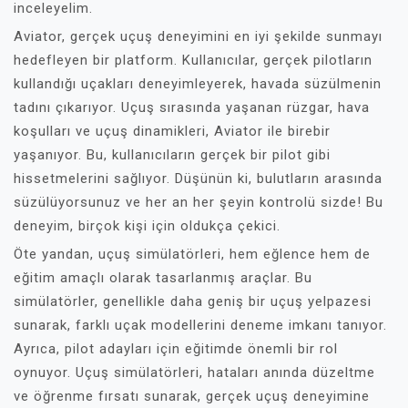
inceleyelim.
Aviator, gerçek uçuş deneyimini en iyi şekilde sunmayı
hedefleyen bir platform. Kullanıcılar, gerçek pilotların
kullandığı uçakları deneyimleyerek, havada süzülmenin
tadını çıkarıyor. Uçuş sırasında yaşanan rüzgar, hava
koşulları ve uçuş dinamikleri, Aviator ile birebir
yaşanıyor. Bu, kullanıcıların gerçek bir pilot gibi
hissetmelerini sağlıyor. Düşünün ki, bulutların arasında
süzülüyorsunuz ve her an her şeyin kontrolü sizde! Bu
deneyim, birçok kişi için oldukça çekici.
Öte yandan, uçuş simülatörleri, hem eğlence hem de
eğitim amaçlı olarak tasarlanmış araçlar. Bu
simülatörler, genellikle daha geniş bir uçuş yelpazesi
sunarak, farklı uçak modellerini deneme imkanı tanıyor.
Ayrıca, pilot adayları için eğitimde önemli bir rol
oynuyor. Uçuş simülatörleri, hataları anında düzeltme
ve öğrenme fırsatı sunarak, gerçek uçuş deneyimine