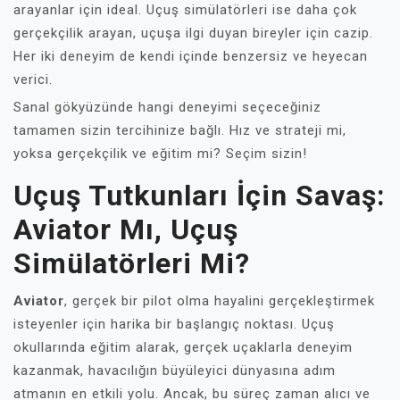
arayanlar için ideal. Uçuş simülatörleri ise daha çok
gerçekçilik arayan, uçuşa ilgi duyan bireyler için cazip.
Her iki deneyim de kendi içinde benzersiz ve heyecan
verici.
Sanal gökyüzünde hangi deneyimi seçeceğiniz
tamamen sizin tercihinize bağlı. Hız ve strateji mi,
yoksa gerçekçilik ve eğitim mi? Seçim sizin!
Uçuş Tutkunları İçin Savaş:
Aviator Mı, Uçuş
Simülatörleri Mi?
Aviator
, gerçek bir pilot olma hayalini gerçekleştirmek
isteyenler için harika bir başlangıç noktası. Uçuş
okullarında eğitim alarak, gerçek uçaklarla deneyim
kazanmak, havacılığın büyüleyici dünyasına adım
atmanın en etkili yolu. Ancak, bu süreç zaman alıcı ve