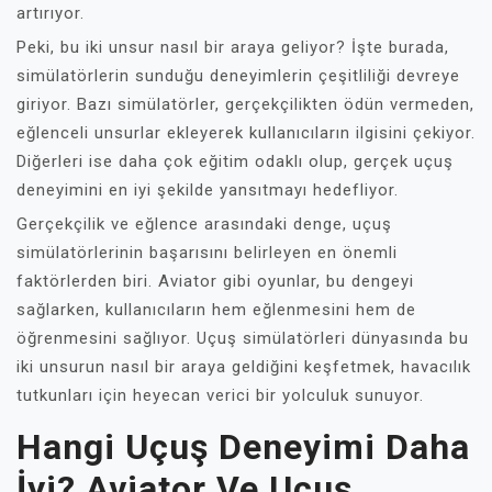
artırıyor.
Peki, bu iki unsur nasıl bir araya geliyor? İşte burada,
simülatörlerin sunduğu deneyimlerin çeşitliliği devreye
giriyor. Bazı simülatörler, gerçekçilikten ödün vermeden,
eğlenceli unsurlar ekleyerek kullanıcıların ilgisini çekiyor.
Diğerleri ise daha çok eğitim odaklı olup, gerçek uçuş
deneyimini en iyi şekilde yansıtmayı hedefliyor.
Gerçekçilik ve eğlence arasındaki denge, uçuş
simülatörlerinin başarısını belirleyen en önemli
faktörlerden biri. Aviator gibi oyunlar, bu dengeyi
sağlarken, kullanıcıların hem eğlenmesini hem de
öğrenmesini sağlıyor. Uçuş simülatörleri dünyasında bu
iki unsurun nasıl bir araya geldiğini keşfetmek, havacılık
tutkunları için heyecan verici bir yolculuk sunuyor.
Hangi Uçuş Deneyimi Daha
İyi? Aviator Ve Uçuş