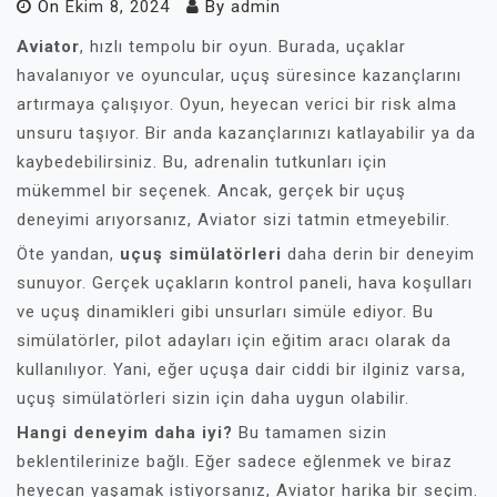
On
Ekim 8, 2024
By
admin
Aviator
, hızlı tempolu bir oyun. Burada, uçaklar
havalanıyor ve oyuncular, uçuş süresince kazançlarını
artırmaya çalışıyor. Oyun, heyecan verici bir risk alma
unsuru taşıyor. Bir anda kazançlarınızı katlayabilir ya da
kaybedebilirsiniz. Bu, adrenalin tutkunları için
mükemmel bir seçenek. Ancak, gerçek bir uçuş
deneyimi arıyorsanız, Aviator sizi tatmin etmeyebilir.
Öte yandan,
uçuş simülatörleri
daha derin bir deneyim
sunuyor. Gerçek uçakların kontrol paneli, hava koşulları
ve uçuş dinamikleri gibi unsurları simüle ediyor. Bu
simülatörler, pilot adayları için eğitim aracı olarak da
kullanılıyor. Yani, eğer uçuşa dair ciddi bir ilginiz varsa,
uçuş simülatörleri sizin için daha uygun olabilir.
Hangi deneyim daha iyi?
Bu tamamen sizin
beklentilerinize bağlı. Eğer sadece eğlenmek ve biraz
heyecan yaşamak istiyorsanız, Aviator harika bir seçim.