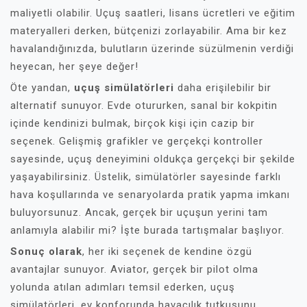
maliyetli olabilir. Uçuş saatleri, lisans ücretleri ve eğitim
materyalleri derken, bütçenizi zorlayabilir. Ama bir kez
havalandığınızda, bulutların üzerinde süzülmenin verdiği
heyecan, her şeye değer!
Öte yandan,
uçuş simülatörleri
daha erişilebilir bir
alternatif sunuyor. Evde otururken, sanal bir kokpitin
içinde kendinizi bulmak, birçok kişi için cazip bir
seçenek. Gelişmiş grafikler ve gerçekçi kontroller
sayesinde, uçuş deneyimini oldukça gerçekçi bir şekilde
yaşayabilirsiniz. Üstelik, simülatörler sayesinde farklı
hava koşullarında ve senaryolarda pratik yapma imkanı
buluyorsunuz. Ancak, gerçek bir uçuşun yerini tam
anlamıyla alabilir mi? İşte burada tartışmalar başlıyor.
Sonuç olarak
, her iki seçenek de kendine özgü
avantajlar sunuyor. Aviator, gerçek bir pilot olma
yolunda atılan adımları temsil ederken, uçuş
simülatörleri, ev konforunda havacılık tutkusunu