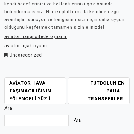
kendi hedeflerinizi ve beklentilerinizi göz önünde
bulundurmalısınız. Her iki platform da kendine özgü
avantajlar sunuyor ve hangisinin sizin için daha uygun
olduğunu keşfetmek tamamen sizin elinizde!
aviator hangi sitede oynanır
aviator uçak oyunu
Uncategorized
YAZI
AVIATOR HAVA
FUTBOLUN EN
GEZINMESI
TAŞIMACILIĞININ
PAHALI
EĞLENCELI YÜZÜ
TRANSFERLERI
Ara
Ara