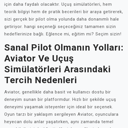
için daha faydalı olacaktır. Uçuş simülatörleri, hem
teorik bilgiyi hem de pratik becerileri bir araya getirerek,
sizi gerçek bir pilot olma yolunda daha donanımlı hale
getiriyor. hangi seçeneği seçeceğiniz tamamen sizin
hedeflerinize bağlı. Eğlence mi, eğitim mi? Seçim sizin!
Sanal Pilot Olmanın Yolları:
Aviator Ve Uçuş
Simülatörleri Arasındaki
Tercih Nedenleri
Aviator, genellikle daha basit ve kullanıcı dostu bir
deneyim sunan bir platformdur. Hızlı bir şekilde uçuş
deneyimi yaşamak isteyenler için ideal bir seçenek.
Oyun tarzı bir yaklaşım sergileyen Aviator, oyunculara
heyecan dolu anlar yaşatırken, aynı zamanda temel