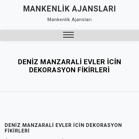
Skip
MANKENLIK AJANSLARI
to
Mankenlik Ajansları
content
Close
Menu
DENIZ MANZARALI EVLER İCIN
DEKORASYON FIKIRLERI
DENIZ MANZARALI EVLER İCIN DEKORASYON
FIKIRLERI