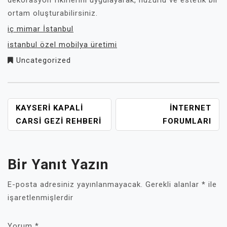
dekorasyon fikirlerini uygulayarak, huzurlu ve estetik bir
ortam oluşturabilirsiniz.
iç mimar İstanbul
istanbul özel mobilya üretimi
Uncategorized
YAZI
KAYSERI KAPALI
INTERNET
GEZINMESI
CARSI GEZI REHBERI
FORUMLARI
Bir Yanıt Yazın
E-posta adresiniz yayınlanmayacak.
Gerekli alanlar
*
ile
işaretlenmişlerdir
Yorum
*