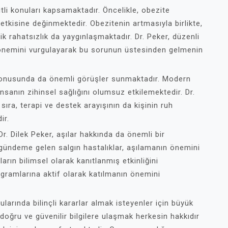
eşitli konuları kapsamaktadır. Öncelikle, obezite
tkisine değinmektedir. Obezitenin artmasıyla birlikte,
nik rahatsızlık da yaygınlaşmaktadır. Dr. Peker, düzenli
önemini vurgulayarak bu sorunun üstesinden gelmenin
ı konusunda da önemli görüşler sunmaktadır. Modern
insanın zihinsel sağlığını olumsuz etkilemektedir. Dr.
sıra, terapi ve destek arayışının da kişinin ruh
ir.
r. Dilek Peker, aşılar hakkında da önemli bir
 gündeme gelen salgın hastalıklar, aşılamanın önemini
arın bilimsel olarak kanıtlanmış etkinliğini
ogramlarına aktif olarak katılmanın önemini
ularında bilinçli kararlar almak isteyenler için büyük
li doğru ve güvenilir bilgilere ulaşmak herkesin hakkıdır