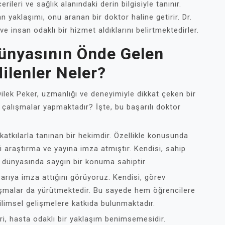
erileri ve sağlık alanındaki derin bilgisiyle tanınır.
n yaklaşımı, onu aranan bir doktor haline getirir. Dr.
ve insan odaklı bir hizmet aldıklarını belirtmektedirler.
Dünyasının Önde Gelen
dilenler Neler?
lek Peker, uzmanlığı ve deneyimiyle dikkat çeken bir
bi çalışmalar yapmaktadır? İşte, bu başarılı doktor
 katkılarla tanınan bir hekimdir. Özellikle konusunda
araştırma ve yayına imza atmıştır. Kendisi, sahip
ıp dünyasında saygın bir konuma sahiptir.
şarıya imza attığını görüyoruz. Kendisi, görev
şmalar da yürütmektedir. Bu sayede hem öğrencilere
ilimsel gelişmelere katkıda bulunmaktadır.
iri, hasta odaklı bir yaklaşım benimsemesidir.