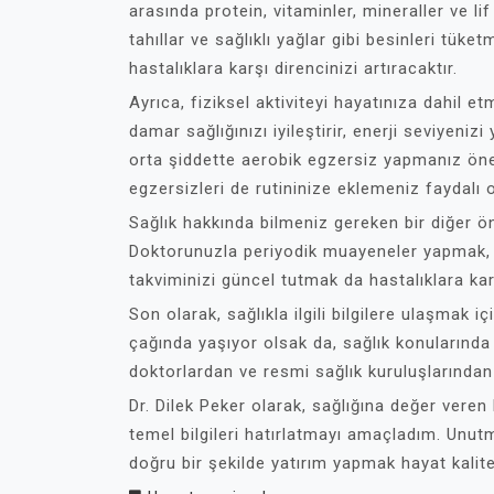
arasında protein, vitaminler, mineraller ve l
tahıllar ve sağlıklı yağlar gibi besinleri tüke
hastalıklara karşı direncinizi artıracaktır.
Ayrıca, fiziksel aktiviteyi hayatınıza dahil
damar sağlığınızı iyileştirir, enerji seviyeniz
orta şiddette aerobik egzersiz yapmanız öneri
egzersizleri de rutininize eklemeniz faydalı o
Sağlık hakkında bilmeniz gereken bir diğer ön
Doktorunuzla periyodik muayeneler yapmak, e
takviminizi güncel tutmak da hastalıklara ka
Son olarak, sağlıkla ilgili bilgilere ulaşmak i
çağında yaşıyor olsak da, sağlık konularında
doktorlardan ve resmi sağlık kuruluşlarından
Dr. Dilek Peker olarak, sağlığına değer veren
temel bilgileri hatırlatmayı amaçladım. Unutm
doğru bir şekilde yatırım yapmak hayat kaliten