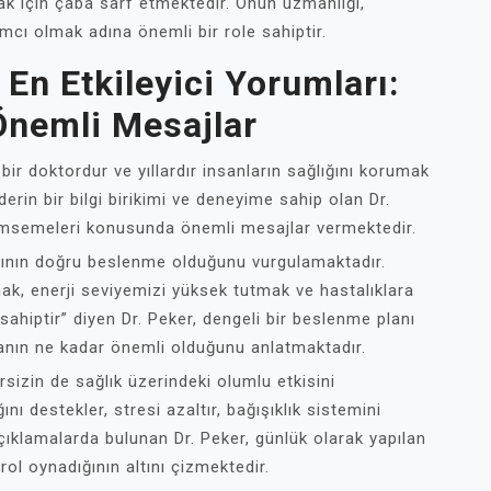
rmak için çaba sarf etmektedir. Onun uzmanlığı,
mcı olmak adına önemli bir role sahiptir.
n En Etkileyici Yorumları:
Önemli Mesajlar
bir doktordur ve yıllardır insanların sağlığını korumak
rin bir bilgi birikimi ve deneyime sahip olan Dr.
enimsemeleri konusunda önemli mesajlar vermektedir.
taşının doğru beslenme olduğunu vurgulamaktadır.
k, enerji seviyemizi yüksek tutmak ve hastalıklara
sahiptir” diyen Dr. Peker, dengeli bir beslenme planı
anın ne kadar önemli olduğunu anlatmaktadır.
rsizin de sağlık üzerindeki olumlu etkisini
ını destekler, stresi azaltır, bağışıklık sistemini
e açıklamalarda bulunan Dr. Peker, günlük olarak yapılan
ol oynadığının altını çizmektedir.