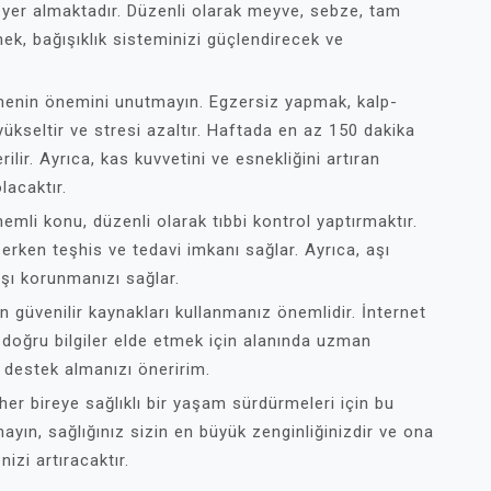
if yer almaktadır. Düzenli olarak meyve, sebze, tam
tmek, bağışıklık sisteminizi güçlendirecek ve
 etmenin önemini unutmayın. Egzersiz yapmak, kalp-
i yükseltir ve stresi azaltır. Haftada en az 150 dakika
lir. Ayrıca, kas kuvvetini ve esnekliğini artıran
lacaktır.
emli konu, düzenli olarak tıbbi kontrol yaptırmaktır.
rken teşhis ve tedavi imkanı sağlar. Ayrıca, aşı
rşı korunmanızı sağlar.
çin güvenilir kaynakları kullanmanız önemlidir. İnternet
 doğru bilgiler elde etmek için alanında uzman
 destek almanızı öneririm.
 her bireye sağlıklı bir yaşam sürdürmeleri için bu
ayın, sağlığınız sizin en büyük zenginliğinizdir ve ona
izi artıracaktır.