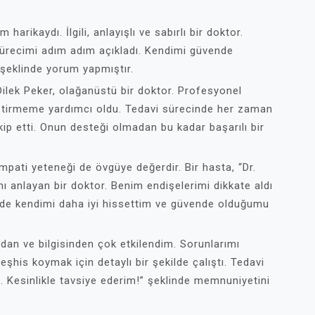
 harikaydı. İlgili, anlayışlı ve sabırlı bir doktor.
 sürecimi adım adım açıkladı. Kendimi güvende
şeklinde yorum yapmıştır.
 Dilek Peker, olağanüstü bir doktor. Profesyonel
leştirmeme yardımcı oldu. Tedavi sürecinde her zaman
kip etti. Onun desteği olmadan bu kadar başarılı bir
empati yeteneği de övgüye değerdir. Bir hasta, “Dr.
nı anlayan bir doktor. Benim endişelerimi dikkate aldı
ilde kendimi daha iyi hissettim ve güvende olduğumu
ından ve bilgisinden çok etkilendim. Sorunlarımı
eşhis koymak için detaylı bir şekilde çalıştı. Tedavi
. Kesinlikle tavsiye ederim!” şeklinde memnuniyetini