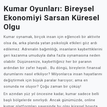
Kumar Oyunları: Bireysel
Ekonomiyi Sarsan Küresel
Olgu
Kumar oynamak, birçok insan için eğlenceli bir aktivite
olsa da, arka planda yatan psikolojik etkileri göz ardı
edilemez. Adrenalin bağımlılığı, insanların kaybettiklerini
geri kazanma umuduyla daha fazla oynamasına neden
olabilir. Düşünsenize, kaybettiğiniz her bir paranın
ardından bir zafer hayali… Bu döngü, bireylerin finansal
durumlarını nasıl etkiliyor? Milyonlarca insan hayatlarını
değiştirmek için büyük paralar harcıyor; ama en
sonunda ne oluyor? Çoğu zaman bir çöküş!
En azından yüz yıl öncesine kadar, kumar sadece belli
başlı bölgelerde sınırlıydı. Ancak günümüzde, online
kumar platformları sayesinde bu olgu küresel boyuta