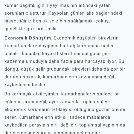
kumar bağımlılığının yayılmasının altındaki yatan
sorunları oluşturur. Kaybolan günler, aile bağlarındaki
hissettiğiniz boşluk ve zihin sağlığındaki çöküş,
genellikle göz ardı edilir.
Ekonomik Dönüşüm
: Ekonomik düşüşler, bireylerin
kumarhanelere duygusal bir bağ kurmasına neden
olabilir. İnsanlar, kaybettikleri finansal gücü geri
kazanma umuduyla daha fazla para harcayabiliyor. Bu
döngü, düşük gelir grubundaki bireyleri daha da zor bir
duruma sokarak, kumarhanelerin kazananını değil
kaybedenini besler.
Bu karmaşık etkileşimler, kumarhanelerin sadece bir
eğlence aracı değil, aynı zamanda toplumsal ve
ekonomik sorunların tetikleyisi olduğunu gözler önüne
serer. Kumarhanelerin etkisi, sadece masalarda
kaybedilen parayla sınırlı değildir; toplumsal yapının da
derinlemesine yaralar açmasına sebep olur.