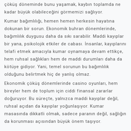
çöküş döneminde bunu yaşamak, kaybın toplamda ne
kadar büyük olabileceğini görmemizi sağlıyor.
Kumar bağımlılığı, hemen hemen herkesin hayatına
dokunan bir sorun. Ekonomik buhran dönemlerinde,
bağımlılık duygusu daha da sıkı sarabilir. Maddi kayıplar
bir yana, psikolojik etkiler de cabası. İnsanlar, kayıplarını
telafi etmek amacıyla kumar oynamaya devam ettikçe,
hem ruhsal sağlıkları hem de maddi durumları daha da
kötüye gidiyor. Yani, temel sorunun bu bağımlılık
olduğunu belirtmek hiç de yanlış olmaz.
Ekonomik çöküş dönemlerinde casino oyunları, hem
bireyler hem de toplum için ciddi finansal zararlar
doğuruyor. Bu süreçte, yalnızca maddi kayıplar değil,
ruhsal açıdan da kayıplar yoğunlaşıyor. Kumar
masasında dikkatli olmak, sadece paranın değil, sağlığın
da korunması açısından büyük önem taşıyor.