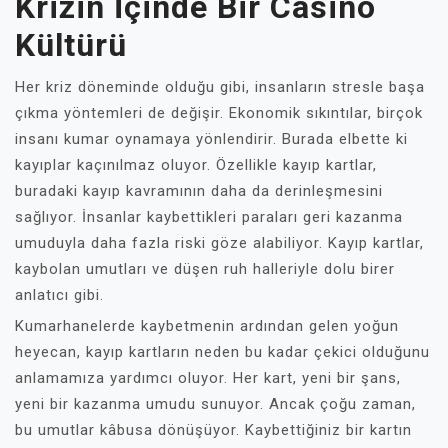
Krizin İçinde Bir Casino
Kültürü
Her kriz döneminde olduğu gibi, insanların stresle başa
çıkma yöntemleri de değişir. Ekonomik sıkıntılar, birçok
insanı kumar oynamaya yönlendirir. Burada elbette ki
kayıplar kaçınılmaz oluyor. Özellikle kayıp kartlar,
buradaki kayıp kavramının daha da derinleşmesini
sağlıyor. İnsanlar kaybettikleri paraları geri kazanma
umuduyla daha fazla riski göze alabiliyor. Kayıp kartlar,
kaybolan umutları ve düşen ruh halleriyle dolu birer
anlatıcı gibi.
Kumarhanelerde kaybetmenin ardından gelen yoğun
heyecan, kayıp kartların neden bu kadar çekici olduğunu
anlamamıza yardımcı oluyor. Her kart, yeni bir şans,
yeni bir kazanma umudu sunuyor. Ancak çoğu zaman,
bu umutlar kâbusa dönüşüyor. Kaybettiğiniz bir kartın