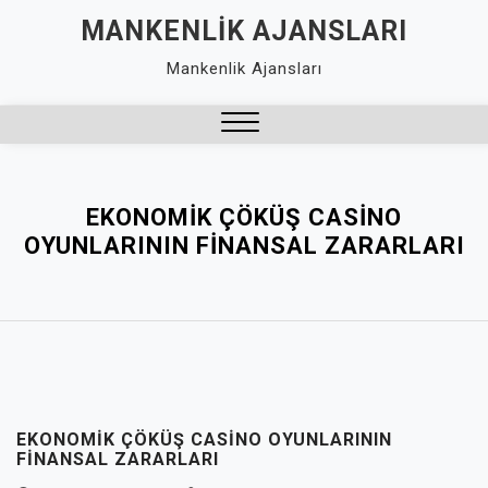
Skip
MANKENLIK AJANSLARI
to
Mankenlik Ajansları
content
Close
Menu
EKONOMIK ÇÖKÜŞ CASINO
OYUNLARININ FINANSAL ZARARLARI
EKONOMIK ÇÖKÜŞ CASINO OYUNLARININ
FINANSAL ZARARLARI