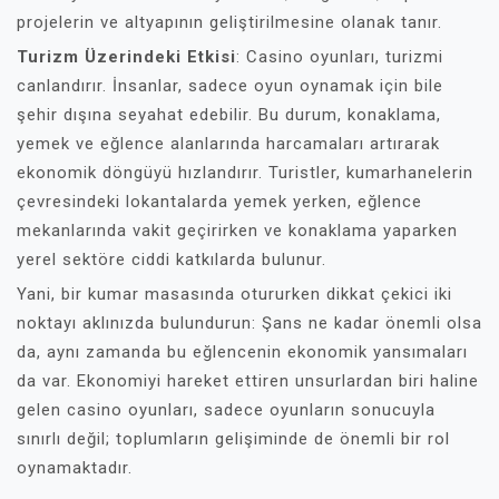
projelerin ve altyapının geliştirilmesine olanak tanır.
Turizm Üzerindeki Etkisi
: Casino oyunları, turizmi
canlandırır. İnsanlar, sadece oyun oynamak için bile
şehir dışına seyahat edebilir. Bu durum, konaklama,
yemek ve eğlence alanlarında harcamaları artırarak
ekonomik döngüyü hızlandırır. Turistler, kumarhanelerin
çevresindeki lokantalarda yemek yerken, eğlence
mekanlarında vakit geçirirken ve konaklama yaparken
yerel sektöre ciddi katkılarda bulunur.
Yani, bir kumar masasında otururken dikkat çekici iki
noktayı aklınızda bulundurun: Şans ne kadar önemli olsa
da, aynı zamanda bu eğlencenin ekonomik yansımaları
da var. Ekonomiyi hareket ettiren unsurlardan biri haline
gelen casino oyunları, sadece oyunların sonucuyla
sınırlı değil; toplumların gelişiminde de önemli bir rol
oynamaktadır.