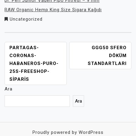
Dr. Perl Junior Vauen Pipo Filtresi – 9 mm
RAW Organic Hemp King Size Sigara Kağıdı
Uncategorized
YAZI
PARTAGAS-
GGG50 SFERO
GEZINMESI
CORONAS-
DÖKÜM
HABANEROS-PURO-
STANDARTLARI
25S-FREESHOP-
SIPARIS
Ara
Ara
Proudly powered by WordPress