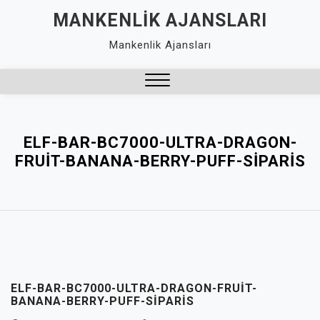
Skip
MANKENLIK AJANSLARI
to
Mankenlik Ajansları
content
Close
Menu
ELF-BAR-BC7000-ULTRA-DRAGON-
FRUIT-BANANA-BERRY-PUFF-SIPARIS
ELF-BAR-BC7000-ULTRA-DRAGON-FRUIT-
BANANA-BERRY-PUFF-SIPARIS