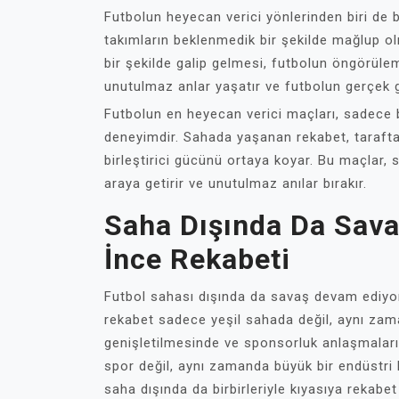
Futbolun heyecan verici yönlerinden biri de 
takımların beklenmedik bir şekilde mağlup ol
bir şekilde galip gelmesi, futbolun öngörülem
unutulmaz anlar yaşatır ve futbolun gerçek gü
Futbolun en heyecan verici maçları, sadece b
deneyimdir. Sahada yaşanan rekabet, taraftarl
birleştirici gücünü ortaya koyar. Bu maçlar, 
araya getirir ve unutulmaz anılar bırakır.
Saha Dışında Da Sava
İnce Rekabeti
Futbol sahası dışında da savaş devam ediyor
rekabet sadece yeşil sahada değil, aynı zama
genişletilmesinde ve sponsorluk anlaşmalar
spor değil, aynı zamanda büyük bir endüstri h
saha dışında da birbirleriyle kıyasıya rekabet