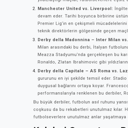
Manchester United vs. Liverpool:
İngilte
devam eder. Tarihi boyunca birbirine üstü
Premier Lig'in en çekişmeli mücadelelerini
teknik direktörlerin gölgesinde geçen maçlar,
Derby della Madonnina – Inter Milan vs
Milan arasındaki bu derbi, İtalyan futbolun
Meazza Stadyumu'nda gerçekleşen bu karşıla
Ronaldo, Zlatan Ibrahimovic gibi yıldızların
Derby della Capitale – AS Roma vs. Laz
gururunu en iyi şekilde temsil eder. Stadi
duygusal bağlarını ortaya koyar. Francesco
performanslarıyla renklenen bu derbiler, Ro
Bu büyük derbiler, futbolun asıl ruhunu yansı
coşkusu da bu rekabetleri unutulmaz kılar. He
futbolseverlere unutulmaz anlar yaşatmaya 