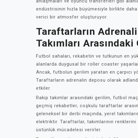
anlaşmaları ve oyuncu transferleri gibi alanla
endüstrisinin hızla büyümesiyle birlikte daha
verici bir atmosfer oluşturuyor.
Taraftarların Adrenal
Takımları Arasındaki 
Futbol sahaları, rekabetin ve tutkunun en yük
alanlarda duygusal bir roller coaster yaşarlar
Ancak, futbolun gerilim yaratan en çarpıcı yö
Taraftarların adrenalin deposu olarak adland
etkiler.
Rakip takımlar arasındaki gerilim, futbol maç
geçmiş rekabetler, coşkulu taraftarlar arası
geleneksel bir derbi maçında, yerel takımlar
elektriktir. Taraftarlar, takımlarının renklerin
üstünlük mücadelesi verirler.