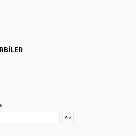
RBILER
a
Ara