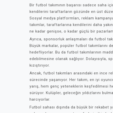
Bir futbol takımının başarısı sadece saha içi
kendilerini taraftarların gözünde en üst düzey
Sosyal medya platformları, reklam kampanyal
takımlar, taraftarlarına kendilerini daha yakın
ne kadar genişse, o kadar güçlü bir pazarlam
Ayrıca, sponsorluk anlaşmaları da futbol takı
Büyük markalar, popüler futbol takımlarını des
hedefliyorlar. Bu da futbol takımlarının maddi
edebilmesine olanak sağlıyor. Dolayısıyla, s
kızıştırıyor.
Ancak, futbol takımları arasındaki en ince re
sürecinde yaşanıyor. Her takım, en iyi oyuncul
yarış, hem genç yeteneklerin keşfedilmesi h
sürüyor. Kulüpler, geleceğin yıldızlarını bul
harcıyorlar.
Futbol sahası dışında da büyük bir rekabet y