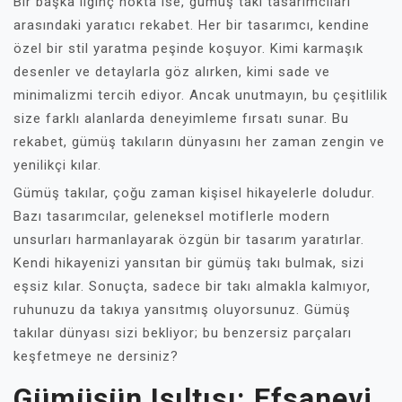
Bir başka ilginç nokta ise, gümüş takı tasarımcıları
arasındaki yaratıcı rekabet. Her bir tasarımcı, kendine
özel bir stil yaratma peşinde koşuyor. Kimi karmaşık
desenler ve detaylarla göz alırken, kimi sade ve
minimalizmi tercih ediyor. Ancak unutmayın, bu çeşitlilik
size farklı alanlarda deneyimleme fırsatı sunar. Bu
rekabet, gümüş takıların dünyasını her zaman zengin ve
yenilikçi kılar.
Gümüş takılar, çoğu zaman kişisel hikayelerle doludur.
Bazı tasarımcılar, geleneksel motiflerle modern
unsurları harmanlayarak özgün bir tasarım yaratırlar.
Kendi hikayenizi yansıtan bir gümüş takı bulmak, sizi
eşsiz kılar. Sonuçta, sadece bir takı almakla kalmıyor,
ruhunuzu da takıya yansıtmış oluyorsunuz. Gümüş
takılar dünyası sizi bekliyor; bu benzersiz parçaları
keşfetmeye ne dersiniz?
Gümüşün Işıltısı: Efsanevi