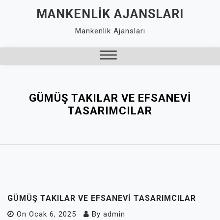
Skip
MANKENLIK AJANSLARI
to
Mankenlik Ajansları
content
Close
Menu
GÜMÜŞ TAKILAR VE EFSANEVI
TASARIMCILAR
GÜMÜŞ TAKILAR VE EFSANEVI TASARIMCILAR
On
Ocak 6, 2025
By
admin