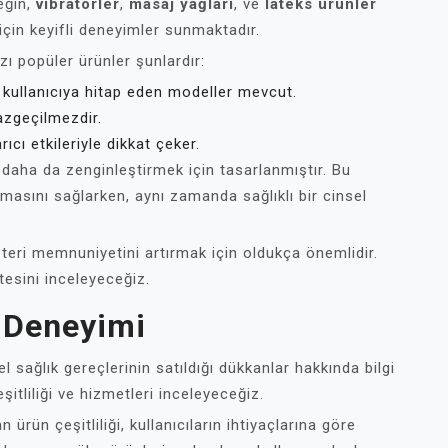
eğin,
vibratörler
,
masaj yağları
, ve
lateks ürünler
için keyifli deneyimler sunmaktadır.
ı popüler ürünler şunlardır:
er kullanıcıya hitap eden modeller mevcut.
vazgeçilmezdir.
ıcı etkileriyle dikkat çeker.
ı daha da zenginleştirmek için tasarlanmıştır. Bu
aşamasını sağlarken, aynı zamanda sağlıklı bir cinsel
eri memnuniyetini artırmak için oldukça önemlidir.
tesini inceleyeceğiz.
 Deneyimi
 sağlık gereçlerinin satıldığı dükkanlar hakkında bilgi
tliliği ve hizmetleri inceleyeceğiz.
rün çeşitliliği, kullanıcıların ihtiyaçlarına göre