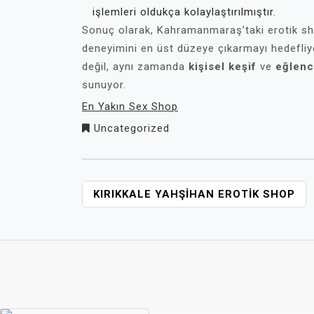
işlemleri oldukça kolaylaştırılmıştır.
Sonuç olarak, Kahramanmaraş’taki erotik shop
deneyimini en üst düzeye çıkarmayı hedefliyor
değil, aynı zamanda
kişisel keşif
ve
eğlenc
sunuyor.
En Yakın Sex Shop
Uncategorized
YAZI
KIRIKKALE YAHŞIHAN EROTIK SHOP
GEZINMESI