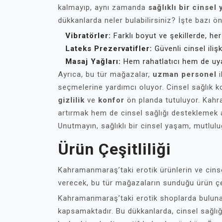
kalmayıp, aynı zamanda
sağlıklı bir cinsel
dükkanlarda neler bulabilirsiniz? İşte bazı ön
Vibratörler:
Farklı boyut ve şekillerde, he
Lateks Prezervatifler:
Güvenli cinsel iliş
Masaj Yağları:
Hem rahatlatıcı hem de uyarı
Ayrıca, bu tür mağazalar,
uzman personel
i
seçmelerine yardımcı oluyor. Cinsel sağlık 
gizlilik
ve
konfor
ön planda tutuluyor. Kahr
artırmak hem de cinsel sağlığı desteklemek
Unutmayın, sağlıklı bir cinsel yaşam, mutlulu
Ürün Çeşitliliği
Kahramanmaraş’taki erotik ürünlerin ve cinsel
verecek, bu tür mağazaların sunduğu ürün çeşi
Kahramanmaraş’taki erotik shoplarda bulunan ,
kapsamaktadır. Bu dükkanlarda, cinsel sağlığ