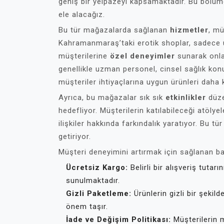
geniş bir yelpazeyi kapsamaktadır. Bu bölümd
ele alacağız.
Bu tür mağazalarda sağlanan
hizmetler
, mü
Kahramanmaraş’taki erotik shoplar, sadece ür
müşterilerine
özel deneyimler
sunarak onla
genellikle uzman personel, cinsel sağlık kon
müşteriler ihtiyaçlarına uygun ürünleri daha k
Ayrıca, bu mağazalar sık sık
etkinlikler
düze
hedefliyor. Müşterilerin katılabileceği atölyel
ilişkiler hakkında farkındalık yaratıyor. Bu tü
getiriyor.
Müşteri deneyimini artırmak için sağlanan ba
Ücretsiz Kargo:
Belirli bir alışveriş tuta
sunulmaktadır.
Gizli Paketleme:
Ürünlerin gizli bir şeki
önem taşır.
İade ve Değişim Politikası:
Müşterilerin 