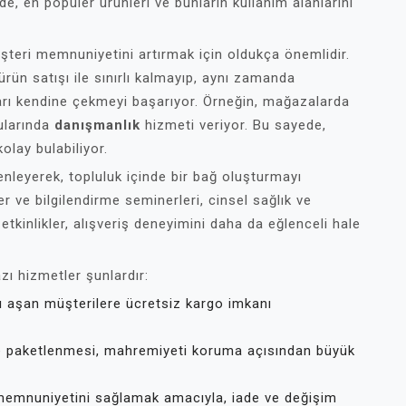
e, en popüler ürünleri ve bunların kullanım alanlarını
şteri memnuniyetini artırmak için oldukça önemlidir.
ün satışı ile sınırlı kalmayıp, aynı zamanda
rı kendine çekmeyi başarıyor. Örneğin, mağazalarda
ularında
danışmanlık
hizmeti veriyor. Bu sayede,
olay bulabiliyor.
nleyerek, topluluk içinde bir bağ oluşturmayı
er ve bilgilendirme seminerleri, cinsel sağlık ve
r etkinlikler, alışveriş deneyimini daha da eğlenceli hale
zı hizmetler şunlardır:
rını aşan müşterilere ücretsiz kargo imkanı
lde paketlenmesi, mahremiyeti koruma açısından büyük
memnuniyetini sağlamak amacıyla, iade ve değişim