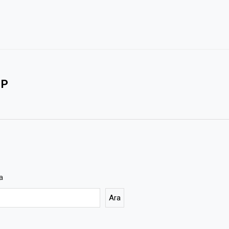
OP
a
Ara