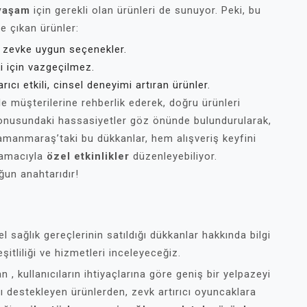
 yaşam
için gerekli olan ürünleri de sunuyor. Peki, bu
e çıkan ürünler:
r zevke uygun seçenekler.
ki için vazgeçilmez.
cı etkili, cinsel deneyimi artıran ürünler.
le müşterilerine rehberlik ederek, doğru ürünleri
konusundaki hassasiyetler göz önünde bulundurularak,
amanmaraş’taki bu dükkanlar, hem alışveriş keyfini
 amacıyla
özel etkinlikler
düzenleyebiliyor.
ğun anahtarıdır!
 sağlık gereçlerinin satıldığı dükkanlar hakkında bilgi
tliliği ve hizmetleri inceleyeceğiz.
 kullanıcıların ihtiyaçlarına göre geniş bir yelpazeyi
ı destekleyen ürünlerden, zevk artırıcı oyuncaklara