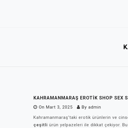
Skip
to
content
K
KAHRAMANMARAŞ EROTIK SHOP SEX 
On
Mart 3, 2025
By
admin
Kahramanmaraş’taki erotik ürünlerin ve cinsel
çeşitli
ürün yelpazeleri ile dikkat çekiyor. B