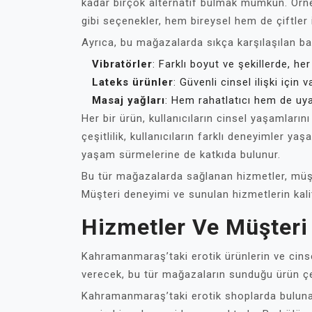
kadar birçok alternatif bulmak mümkün. Örn
gibi seçenekler, hem bireysel hem de çiftler 
Ayrıca, bu mağazalarda sıkça karşılaşılan baz
Vibratörler
: Farklı boyut ve şekillerde, h
Lateks ürünler
: Güvenli cinsel ilişki için 
Masaj yağları
: Hem rahatlatıcı hem de uyar
Her bir ürün, kullanıcıların cinsel yaşamların
çeşitlilik, kullanıcıların farklı deneyimler y
yaşam sürmelerine de katkıda bulunur.
Bu tür mağazalarda sağlanan hizmetler, müşt
Müşteri deneyimi ve sunulan hizmetlerin kali
Hizmetler Ve Müşteri
Kahramanmaraş’taki erotik ürünlerin ve cinsel
verecek, bu tür mağazaların sunduğu ürün çeşi
Kahramanmaraş’taki erotik shoplarda bulunan ü