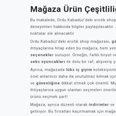
Mağaza Ürün Çeşitlili
Bu makalede, Ordu Kabadüz’deki erotik shop
deneyimleri hakkında bilgiler paylaşılacaktır
noktalar ele alınacaktır.
Ordu Kabadüz’deki erotik shop mağazası,
gö
ihtiyaçlarına hitap eden bu mağaza, hem yeni
seçenekler
sunuyor. Örneğin, farklı boyut v
seks oyuncakları
ile dolu bir raf, alışveriş
Ayrıca, mağazada
lüks iç giyim
koleksiyonl
özel anlarınızı daha da unutulmaz kılmak içi
ve
güvenliğine
dikkat etmek çok önemli. Müşt
ihtiyaçlarına uygun olanları seçmeleri öneril
ürünü seçmek şart!
Mağaza, ayrıca düzenli olarak
indirimler
ve
getiriyor. Bu fırsatları kaçırmamak için ma