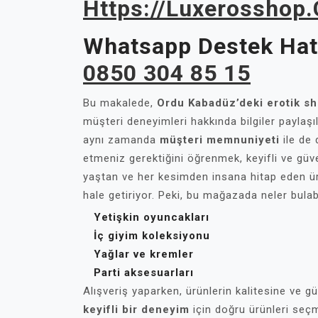
Https://luxerosshop
Whatsapp Destek Hatt
0850 304 85 15
Bu makalede,
Ordu Kabadüz’deki erotik s
müşteri deneyimleri hakkında bilgiler paylaşıl
aynı zamanda
müşteri memnuniyeti
ile de 
etmeniz gerektiğini öğrenmek, keyifli ve güv
yaştan ve her kesimden insana hitap eden ür
hale getiriyor. Peki, bu mağazada neler bulabi
Yetişkin oyuncakları
İç giyim koleksiyonu
Yağlar ve kremler
Parti aksesuarları
Alışveriş yaparken, ürünlerin kalitesine ve g
keyifli bir deneyim
için doğru ürünleri seç