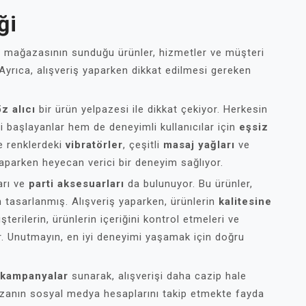
ği
 mağazasının sunduğu ürünler, hizmetler ve müşteri
. Ayrıca, alışveriş yaparken dikkat edilmesi gereken
z alıcı
bir ürün yelpazesi ile dikkat çekiyor. Herkesin
 başlayanlar hem de deneyimli kullanıcılar için
eşsiz
e renklerdeki
vibratörler
, çeşitli
masaj yağları
ve
 yaparken heyecan verici bir deneyim sağlıyor.
arı ve
parti aksesuarları
da bulunuyor. Bu ürünler,
n tasarlanmış. Alışveriş yaparken, ürünlerin
kalitesine
erilerin, ürünlerin içeriğini kontrol etmeleri ve
ir. Unutmayın, en iyi deneyimi yaşamak için doğru
kampanyalar
sunarak, alışverişi daha cazip hale
ğazanın sosyal medya hesaplarını takip etmekte fayda