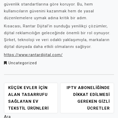
güvenlik standartlarına göre koruyor. Bu, hem
kullanıcıların güvenini kazanmak hem de yasal
düzenlemelere uymak adına kritik bir adım.
Kısacası, Rantar Dijital’in sunduğu yenilikçi çözümler,
dijital reklamcılığın geleceğinde önemli bir rol oynuyor.
Şirket, teknoloji ve veri odaklı yaklaşımıyla, markaların
dijital dünyada daha etkili olmalarını sağlıyor.
https://www.rantardijital.com/
Uncategorized
YAZI
KÜÇÜK EVLER İÇIN
IPTV ABONELIĞINDE
GEZINMESI
ALAN TASARRUFU
DIKKAT EDILMESI
SAĞLAYAN EV
GEREKEN GIZLI
TEKSTIL ÜRÜNLERI
ÜCRETLER
Ara