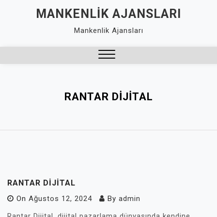
Skip
MANKENLIK AJANSLARI
to
Mankenlik Ajansları
content
Close
Menu
RANTAR DIJITAL
RANTAR DIJITAL
On
Ağustos 12, 2024
By
admin
Rantar Dijital, dijital pazarlama dünyasında kendine