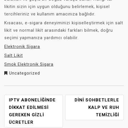
likitin sizin için uygun olduğunu belirlemek, kişisel
tercihleriniz ve kullanım amacınıza bağlıdır.
Kısacası, e-sigara deneyiminizi kişiselleştirmek için salt
likit ve normal likit arasındaki farkları bilmek, doğru
seçimi yapmanıza yardımcı olabilir.
Elektronik Sigara
Salt Likit
Smok Elektronik Sigara
Uncategorized
YAZI
IPTV ABONELIĞINDE
DINI SOHBETLERLE
GEZINMESI
DIKKAT EDILMESI
KALP VE RUH
GEREKEN GIZLI
TEMIZLIĞI
ÜCRETLER