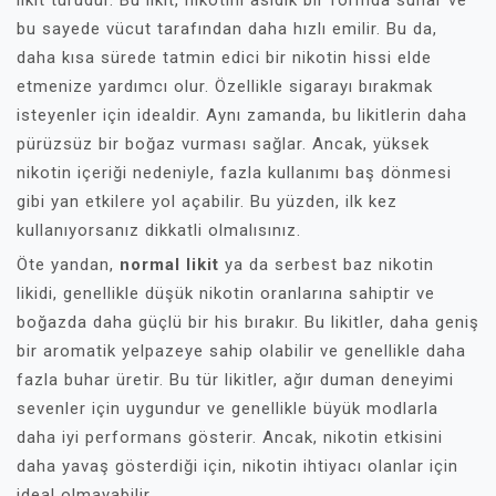
likit türüdür. Bu likit, nikotini asidik bir formda sunar ve
bu sayede vücut tarafından daha hızlı emilir. Bu da,
daha kısa sürede tatmin edici bir nikotin hissi elde
etmenize yardımcı olur. Özellikle sigarayı bırakmak
isteyenler için idealdir. Aynı zamanda, bu likitlerin daha
pürüzsüz bir boğaz vurması sağlar. Ancak, yüksek
nikotin içeriği nedeniyle, fazla kullanımı baş dönmesi
gibi yan etkilere yol açabilir. Bu yüzden, ilk kez
kullanıyorsanız dikkatli olmalısınız.
Öte yandan,
normal likit
ya da serbest baz nikotin
likidi, genellikle düşük nikotin oranlarına sahiptir ve
boğazda daha güçlü bir his bırakır. Bu likitler, daha geniş
bir aromatik yelpazeye sahip olabilir ve genellikle daha
fazla buhar üretir. Bu tür likitler, ağır duman deneyimi
sevenler için uygundur ve genellikle büyük modlarla
daha iyi performans gösterir. Ancak, nikotin etkisini
daha yavaş gösterdiği için, nikotin ihtiyacı olanlar için
ideal olmayabilir.