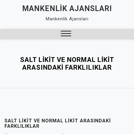
Skip
MANKENLIK AJANSLARI
to
Mankenlik Ajansları
content
Close
Menu
SALT LIKIT VE NORMAL LIKIT
ARASINDAKI FARKLILIKLAR
SALT LIKIT VE NORMAL LIKIT ARASINDAKI
FARKLILIKLAR