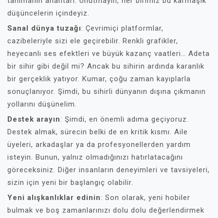
tanımanın anahtarı. Unutmayın, her birimiz bu karmaşık
düşüncelerin içindeyiz.
Sanal dünya tuzağı
: Çevrimiçi platformlar,
cazibeleriyle sizi ele geçirebilir. Renkli grafikler,
heyecanlı ses efektleri ve büyük kazanç vaatleri… Adeta
bir sihir gibi değil mi? Ancak bu sihirin ardında karanlık
bir gerçeklik yatıyor. Kumar, çoğu zaman kayıplarla
sonuçlanıyor. Şimdi, bu sihirli dünyanın dışına çıkmanın
yollarını düşünelim.
Destek arayın
: Şimdi, en önemli adıma geçiyoruz.
Destek almak, sürecin belki de en kritik kısmı. Aile
üyeleri, arkadaşlar ya da profesyonellerden yardım
isteyin. Bunun, yalnız olmadığınızı hatırlatacağını
göreceksiniz. Diğer insanların deneyimleri ve tavsiyeleri,
sizin için yeni bir başlangıç olabilir.
Yeni alışkanlıklar edinin
: Son olarak, yeni hobiler
bulmak ve boş zamanlarınızı dolu dolu değerlendirmek