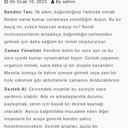
On
Ocak 10, 2025
By
admin
Kendini Tanı
: İlk adım, bağımlılığının farkında olmak.
Neden sanal kumar oynamaya yöneldiğini düşün. Bu bir
kaçış mı, yoksa heyecan arayışı mı? Kendi
motivasyonlarını anladıkça, bağımlılığın üstesinden
gelmek için daha sağlam bir temel oluşturursun.
Zaman Yönetimi
: Kendine belirli bir süre ayır ve bu
süre içinde kumar oynamaktan kaçın. Günlük yaşamını
organize etmek, sana daha iyi bir disiplin kazandırır.
Mesela, komşu ile kahve içmeye gitmek veya yeni bir
hobi edinmek gibi aktivitelerle zamanını doldurabilirsin.
Destek Al
: Çevrendeki insanlar bu süreçte sana
yardımcı olabilir. Aile ve arkadaşlarınla durumu
paylaşmak, senin için büyük bir destek kaynağı
olacaktır. Ayrıca bağımlılıkla mücadele eden diğer
insanlarla bir araya gelerek kendini yalnız
hissetmeyeceksin. Destek grupları, güçlü bir