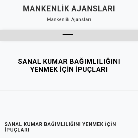
Skip
MANKENLIK AJANSLARI
to
Mankenlik Ajansları
content
Close
Menu
SANAL KUMAR BAĞIMLILIĞINI
YENMEK İÇIN İPUÇLARI
SANAL KUMAR BAĞIMLILIĞINI YENMEK İÇIN
İPUÇLARI