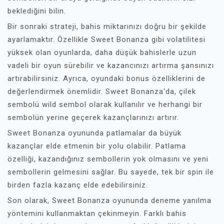
beklediğini bilin.
Bir sonraki strateji, bahis miktarınızı doğru bir şekilde
ayarlamaktır. Özellikle Sweet Bonanza gibi volatilitesi
yüksek olan oyunlarda, daha düşük bahislerle uzun
vadeli bir oyun sürebilir ve kazancınızı artırma şansınızı
artırabilirsiniz. Ayrıca, oyundaki bonus özelliklerini de
değerlendirmek önemlidir. Sweet Bonanza'da, çilek
sembolü wild sembol olarak kullanılır ve herhangi bir
sembolün yerine geçerek kazançlarınızı artırır.
Sweet Bonanza oyununda patlamalar da büyük
kazançlar elde etmenin bir yolu olabilir. Patlama
özelliği, kazandığınız sembollerin yok olmasını ve yeni
sembollerin gelmesini sağlar. Bu sayede, tek bir spin ile
birden fazla kazanç elde edebilirsiniz.
Son olarak, Sweet Bonanza oyununda deneme yanılma
yöntemini kullanmaktan çekinmeyin. Farklı bahis