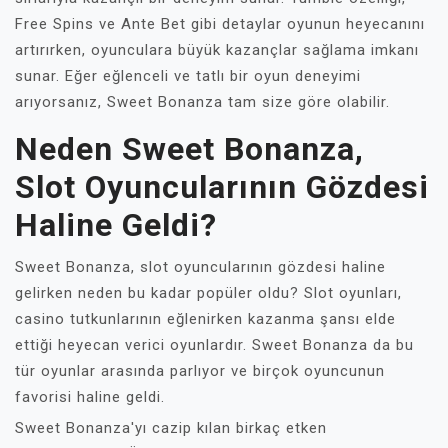
Free Spins ve Ante Bet gibi detaylar oyunun heyecanını
artırırken, oyunculara büyük kazançlar sağlama imkanı
sunar. Eğer eğlenceli ve tatlı bir oyun deneyimi
arıyorsanız, Sweet Bonanza tam size göre olabilir.
Neden Sweet Bonanza,
Slot Oyuncularının Gözdesi
Haline Geldi?
Sweet Bonanza, slot oyuncularının gözdesi haline
gelirken neden bu kadar popüler oldu? Slot oyunları,
casino tutkunlarının eğlenirken kazanma şansı elde
ettiği heyecan verici oyunlardır. Sweet Bonanza da bu
tür oyunlar arasında parlıyor ve birçok oyuncunun
favorisi haline geldi.
Sweet Bonanza'yı cazip kılan birkaç etken