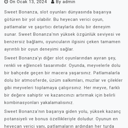
On
Ocak 13, 2024
By
admin
Sweet Bonanza, slot oyunları dünyasında başarıya
götüren bir yol olabilir. Bu heyecan verici oyun,
patlamalar ve şaşırtıcı detaylarla dolu bir deneyim
sunar. Sweet Bonanza'nın yüksek özgünlük seviyesi ve
benzersiz bağlamı, oyuncuların ilgisini çeken tamamen
ayrıntılı bir oyun deneyimi sağlar.
Sweet Bonanza'yı diğer slot oyunlarından ayıran şey,
renkli ve eğlenceli tasarımıdır. Oyunda, meyvelerle dolu
bir bahçede geçen bir macera yaşarsınız. Patlamalarla
dolu bir atmosferde, üzüm salkımları, muzlar ve çilekler
gibi meyveleri toplamaya çalışırsınız. Her meyve, farklı
bir değere sahiptir ve kazancınızı artırmak için belirli
kombinasyonları yakalamalısınız.
Sweet Bonanza'nın başarıya giden yolu, yüksek kazanç
potansiyeli ve bonus özellikleriyle doludur. Oyunun en
heyecan verici yanı, patlamaların ardından her turda