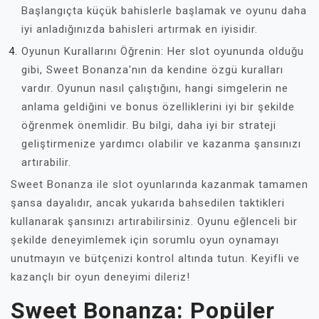
Başlangıçta küçük bahislerle başlamak ve oyunu daha
iyi anladığınızda bahisleri artırmak en iyisidir.
Oyunun Kurallarını Öğrenin: Her slot oyununda olduğu
gibi, Sweet Bonanza'nın da kendine özgü kuralları
vardır. Oyunun nasıl çalıştığını, hangi simgelerin ne
anlama geldiğini ve bonus özelliklerini iyi bir şekilde
öğrenmek önemlidir. Bu bilgi, daha iyi bir strateji
geliştirmenize yardımcı olabilir ve kazanma şansınızı
artırabilir.
Sweet Bonanza ile slot oyunlarında kazanmak tamamen
şansa dayalıdır, ancak yukarıda bahsedilen taktikleri
kullanarak şansınızı artırabilirsiniz. Oyunu eğlenceli bir
şekilde deneyimlemek için sorumlu oyun oynamayı
unutmayın ve bütçenizi kontrol altında tutun. Keyifli ve
kazançlı bir oyun deneyimi dileriz!
Sweet Bonanza: Popüler