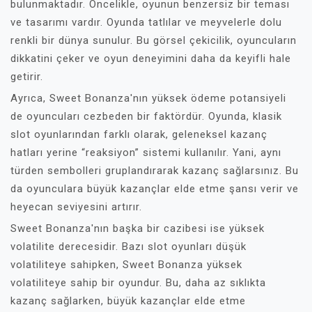
bulunmaktadır. Öncelikle, oyunun benzersiz bir teması
ve tasarımı vardır. Oyunda tatlılar ve meyvelerle dolu
renkli bir dünya sunulur. Bu görsel çekicilik, oyuncuların
dikkatini çeker ve oyun deneyimini daha da keyifli hale
getirir.
Ayrıca, Sweet Bonanza'nın yüksek ödeme potansiyeli
de oyuncuları cezbeden bir faktördür. Oyunda, klasik
slot oyunlarından farklı olarak, geleneksel kazanç
hatları yerine “reaksiyon” sistemi kullanılır. Yani, aynı
türden sembolleri gruplandırarak kazanç sağlarsınız. Bu
da oyunculara büyük kazançlar elde etme şansı verir ve
heyecan seviyesini artırır.
Sweet Bonanza'nın başka bir cazibesi ise yüksek
volatilite derecesidir. Bazı slot oyunları düşük
volatiliteye sahipken, Sweet Bonanza yüksek
volatiliteye sahip bir oyundur. Bu, daha az sıklıkta
kazanç sağlarken, büyük kazançlar elde etme