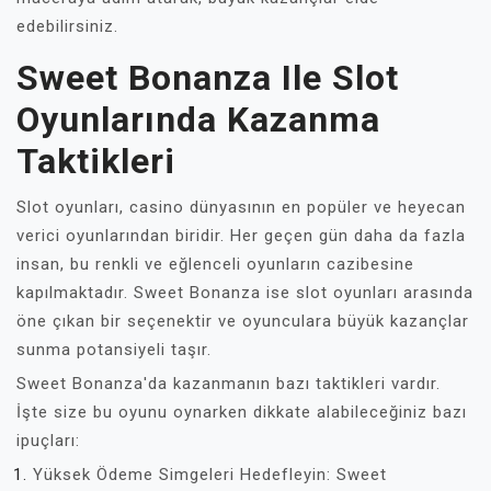
edebilirsiniz.
Sweet Bonanza Ile Slot
Oyunlarında Kazanma
Taktikleri
Slot oyunları, casino dünyasının en popüler ve heyecan
verici oyunlarından biridir. Her geçen gün daha da fazla
insan, bu renkli ve eğlenceli oyunların cazibesine
kapılmaktadır. Sweet Bonanza ise slot oyunları arasında
öne çıkan bir seçenektir ve oyunculara büyük kazançlar
sunma potansiyeli taşır.
Sweet Bonanza'da kazanmanın bazı taktikleri vardır.
İşte size bu oyunu oynarken dikkate alabileceğiniz bazı
ipuçları:
Yüksek Ödeme Simgeleri Hedefleyin: Sweet