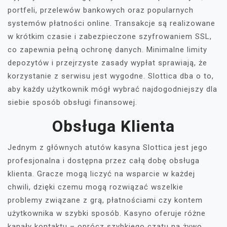
portfeli, przelewów bankowych oraz popularnych
systemów płatności online. Transakcje są realizowane
w krótkim czasie i zabezpieczone szyfrowaniem SSL,
co zapewnia pełną ochronę danych. Minimalne limity
depozytów i przejrzyste zasady wypłat sprawiają, że
korzystanie z serwisu jest wygodne. Slottica dba o to,
aby każdy użytkownik mógł wybrać najdogodniejszy dla
siebie sposób obsługi finansowej.
Obsługa Klienta
Jednym z głównych atutów kasyna Slottica jest jego
profesjonalna i dostępna przez całą dobę obsługa
klienta. Gracze mogą liczyć na wsparcie w każdej
chwili, dzięki czemu mogą rozwiązać wszelkie
problemy związane z grą, płatnościami czy kontem
użytkownika w szybki sposób. Kasyno oferuje różne
kanały kontaktu – oprócz szybkiego czatu na żywo,