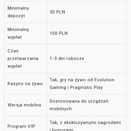
Minimalny
50 PLN
depozyt
Minimalny
100 PLN
wypłat
Czas
przetwarzania
1-3 dni robocze
wypłat
Tak, gry na żywo od Evolution
Kasyno na żywo
Gaming i Pragmatic Play
Dostosowana do urządzeń
Wersja mobilna
mobilnych
Tak, z ekskluzywnymi nagrodami
Program VIP
i bonusami