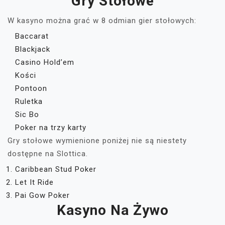
Gry Stołowe
W kasyno można grać w 8 odmian gier stołowych:
Baccarat
Blackjack
Casino Hold’em
Kości
Pontoon
Ruletka
Sic Bo
Poker na trzy karty
Gry stołowe wymienione poniżej nie są niestety
dostępne na Slottica.
Caribbean Stud Poker
Let It Ride
Pai Gow Poker
Kasyno Na Żywo