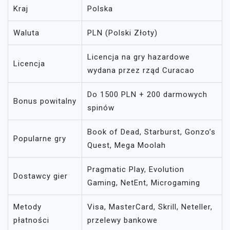
Kraj
Polska
Waluta
PLN (Polski Złoty)
Licencja na gry hazardowe
Licencja
wydana przez rząd Curacao
Do 1500 PLN + 200 darmowych
Bonus powitalny
spinów
Book of Dead, Starburst, Gonzo’s
Popularne gry
Quest, Mega Moolah
Pragmatic Play, Evolution
Dostawcy gier
Gaming, NetEnt, Microgaming
Metody
Visa, MasterCard, Skrill, Neteller,
płatności
przelewy bankowe