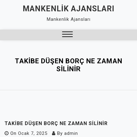
Skip
MANKENLIK AJANSLARI
to
Mankenlik Ajansları
content
Close
Menu
TAKIBE DÜŞEN BORÇ NE ZAMAN
SILINIR
TAKIBE DÜŞEN BORÇ NE ZAMAN SILINIR
On
Ocak 7, 2025
By
admin