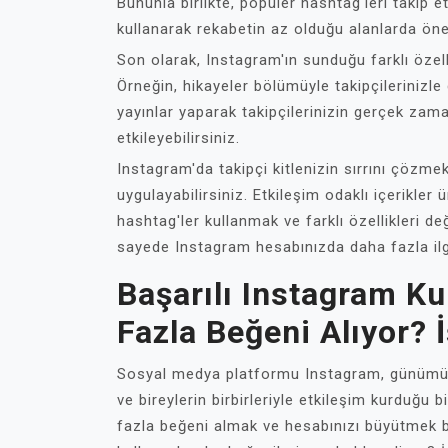
Bununla birlikte, popüler hashtag'leri takip 
kullanarak rekabetin az olduğu alanlarda öne 
Son olarak, Instagram'ın sunduğu farklı özellik
Örneğin, hikayeler bölümüyle takipçilerinizle 
yayınlar yaparak takipçilerinizin gerçek zaman
etkileyebilirsiniz.
Instagram'da takipçi kitlenizin sırrını çözmek
uygulayabilirsiniz. Etkileşim odaklı içerikler 
hashtag'ler kullanmak ve farklı özellikleri de
sayede Instagram hesabınızda daha fazla ilgi ç
Başarılı Instagram Kul
Fazla Beğeni Alıyor? İş
Sosyal medya platformu Instagram, günümüzd
ve bireylerin birbirleriyle etkileşim kurduğu
fazla beğeni almak ve hesabınızı büyütmek bü