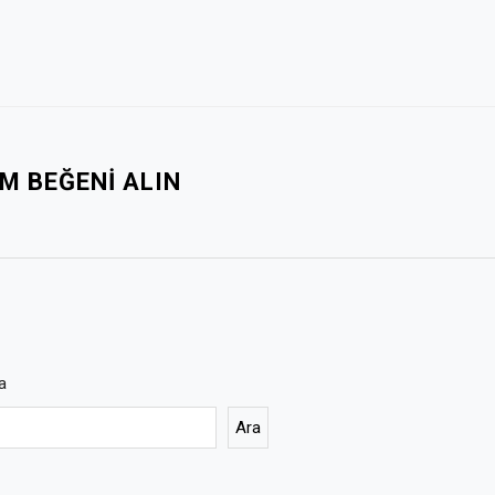
M BEĞENI ALIN
a
Ara