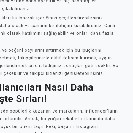
etmek yerine daha spesifik ve niş hashtag'ler
çıkabilirsiniz.
leri kullanarak içeriğinizi çeşitlendirebilirsiniz.
daha sıcak ve samimi bir iletişim kurabilirsiniz. Canlı
lı olarak katılımını sağlayabilir ve onları daha fazla
 ve beğeni sayılarını artırmak için bu ipuçlarını
üretmek, takipçilerinizle aktif iletişim kurmak, uygun
ğerlendirmek size istediğiniz sonuçları getirecektir. Bu
ekebilir ve takipçi kitlenizi genişletebilirsiniz.
lanıcıları Nasıl Daha
te Sırları!
e popülerlik kazanan ve markaların, influencer'ların
 bir ortamdır. Ancak, bu yoğun rekabet ortamında daha
yük bir önem taşır. Peki, başarılı Instagram