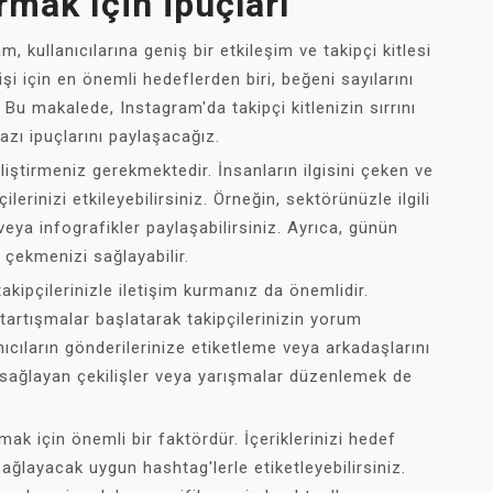
rmak Için İpuçları
 kullanıcılarına geniş bir etkileşim ve takipçi kitlesi
i için en önemli hedeflerden biri, beğeni sayılarını
Bu makalede, Instagram'da takipçi kitlenizin sırrını
azı ipuçlarını paylaşacağız.
 geliştirmeniz gerekmektedir. İnsanların ilgisini çeken ve
lerinizi etkileyebilirsiniz. Örneğin, sektörünüzle ilgili
 veya infografikler paylaşabilirsiniz. Ayrıca, günün
 çekmenizi sağlayabilir.
takipçilerinizle iletişim kurmanız da önemlidir.
tartışmalar başlatarak takipçilerinizin yorum
anıcıların gönderilerinize etiketleme veya arkadaşlarını
 sağlayan çekilişler veya yarışmalar düzenlemek de
mak için önemli bir faktördür. İçeriklerinizi hedef
sağlayacak uygun hashtag'lerle etiketleyebilirsiniz.