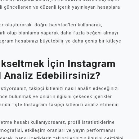
li güncellenen ve düzenli içerik yayınlayan hesaplara
ler oluşturarak, doğru hashtag'leri kullanarak,
arlı olup planlama yaparak daha fazla beğeni almayı
tagram hesabınızı büyütebilir ve daha geniş bir kitleye
ükseltmek İçin Instagram
l Analiz Edebilirsiniz?
tiyorsanız, takipçi kitlenizi nasıl analiz edeceğinizi
mde bulunmak ve onların ilgisini çekecek içerikler
rıdır. İşte Instagram takipçi kitlenizi analiz etmenin
şletme hesabı kullanıyorsanız, profil istatistiklerine
 demografisi, etkileşim oranları ve yayın performansı
derek, hangi içeriklerin takipçilerinizin ilgisini çektiğini