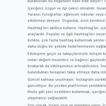
kullanıcıları bu beğenileri nasıl elde ediyor? İ
İçeriğiniz özgün ve ilgi çekici olmalıdır. İnsan
Yaratıcı fotoğraflar, eğlenceli videolar veya
etkilemeyi deneyin. Özgünlük, sizin kendinizi
Hashtag'leri akıllıca kullanın. Hashtag'ler, içe
araçlardır. Popüler ve ilgili hashtag'leri seçe
birlikte, çok fazla hashtag kullanmak yerine 
daha doğru bir şekilde hedeflenmesini sağlar
Etkileşime geçin ve takipçilerinizle iletişim
onları değerli hissettirir ve bağınızı güçlendi
bırakarak da etkileşiminizi artırabilirsiniz. İn
bulundukları hesapları takip etmeye daha iste
Güncel kalmayı unutmayın. Instagram sürekli o
güncelliyor. Bu yüzden platformun yenilikleri
Reels gibi yeni özellikleri kullanmak, içeriğin
ulaşmanızı sağlayabilir.
Son olarak, tutarlı olun ve planlama yapın. İç