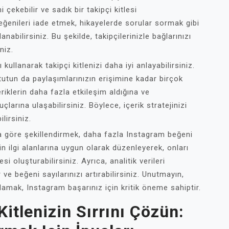
 çekebilir ve sadık bir takipçi kitlesi
beğenileri iade etmek, hikayelerde sorular sormak gibi
nabilirsiniz. Bu şekilde, takipçilerinizle bağlarınızı
niz.
kullanarak takipçi kitlenizi daha iyi anlayabilirsiniz.
n tutun da paylaşımlarınızın erişimine kadar birçok
eriklerin daha fazla etkileşim aldığına ve
uçlarına ulaşabilirsiniz. Böylece, içerik stratejinizi
lirsiniz.
una göre şekillendirmek, daha fazla Instagram beğeni
izin ilgi alanlarına uygun olarak düzenleyerek, onları
esi oluşturabilirsiniz. Ayrıca, analitik verileri
r ve beğeni sayılarınızı artırabilirsiniz. Unutmayın,
nlamak, Instagram başarınız için kritik öneme sahiptir.
itlenizin Sırrını Çözün: