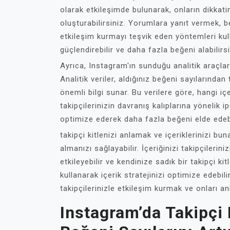
olarak etkileşimde bulunarak, onların dikkatini
oluşturabilirsiniz. Yorumlara yanıt vermek, 
etkileşim kurmayı teşvik eden yöntemleri kulla
güçlendirebilir ve daha fazla beğeni alabilirsi
Ayrıca, Instagram'ın sunduğu analitik araçları 
Analitik veriler, aldığınız beğeni sayılarında
önemli bilgi sunar. Bu verilere göre, hangi iç
takipçilerinizin davranış kalıplarına yönelik ip
optimize ederek daha fazla beğeni elde edebi
takipçi kitlenizi anlamak ve içeriklerinizi b
almanızı sağlayabilir. İçeriğinizi takipçilerin
etkileyebilir ve kendinize sadık bir takipçi kitl
kullanarak içerik stratejinizi optimize edebili
takipçilerinizle etkileşim kurmak ve onları a
Instagram’da Takipçi K