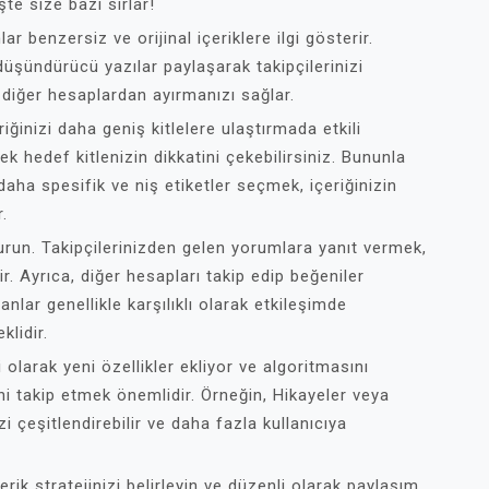
şte size bazı sırlar!
lar benzersiz ve orijinal içeriklere ilgi gösterir.
 düşündürücü yazılar paylaşarak takipçilerinizi
 diğer hesaplardan ayırmanızı sağlar.
riğinizi daha geniş kitlelere ulaştırmada etkili
rek hedef kitlenizin dikkatini çekebilirsiniz. Bununla
daha spesifik ve niş etiketler seçmek, içeriğinizin
.
 kurun. Takipçilerinizden gelen yorumlara yanıt vermek,
rir. Ayrıca, diğer hesapları takip edip beğeniler
sanlar genellikle karşılıklı olarak etkileşimde
klidir.
larak yeni özellikler ekliyor ve algoritmasını
ni takip etmek önemlidir. Örneğin, Hikayeler veya
izi çeşitlendirebilir ve daha fazla kullanıcıya
erik stratejinizi belirleyin ve düzenli olarak paylaşım