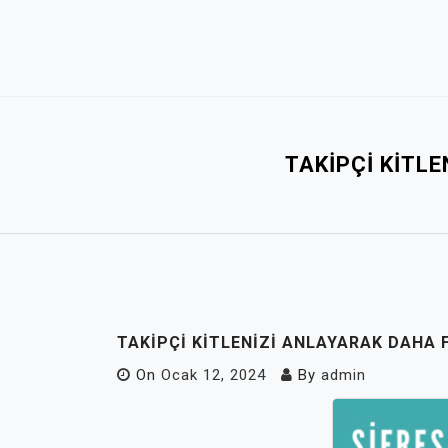
Skip
to
content
TAKIPÇI KITL
TAKIPÇI KITLENIZI ANLAYARAK DAHA 
On
Ocak 12, 2024
By
admin