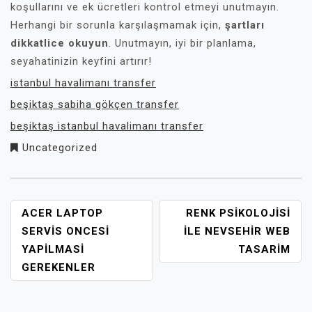
koşullarını ve ek ücretleri kontrol etmeyi unutmayın.
Herhangi bir sorunla karşılaşmamak için,
şartları
dikkatlice okuyun
. Unutmayın, iyi bir planlama,
seyahatinizin keyfini artırır!
istanbul havalimanı transfer
beşiktaş sabiha gökçen transfer
beşiktaş istanbul havalimanı transfer
Uncategorized
YAZI
ACER LAPTOP
RENK PSIKOLOJISI
GEZINMESI
SERVIS ONCESI
İLE NEVSEHIR WEB
YAPILMASI
TASARIM
GEREKENLER