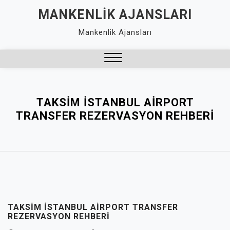
Skip
MANKENLIK AJANSLARI
to
Mankenlik Ajansları
content
Close
Menu
TAKSIM İSTANBUL AIRPORT
TRANSFER REZERVASYON REHBERI
TAKSIM İSTANBUL AIRPORT TRANSFER
REZERVASYON REHBERI