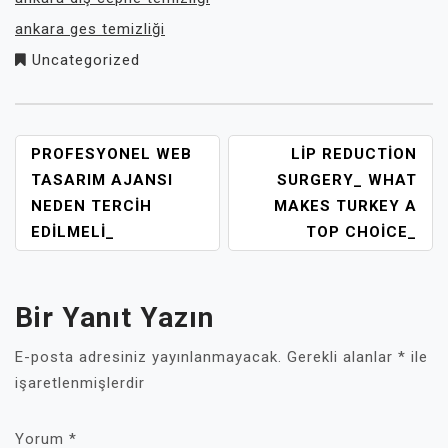
ankara ges temizliği
Uncategorized
YAZI
PROFESYONEL WEB
LIP REDUCTION
GEZINMESI
TASARIM AJANSI
SURGERY_ WHAT
NEDEN TERCIH
MAKES TURKEY A
EDILMELI_
TOP CHOICE_
Bir Yanıt Yazın
E-posta adresiniz yayınlanmayacak.
Gerekli alanlar
*
ile
işaretlenmişlerdir
Yorum
*