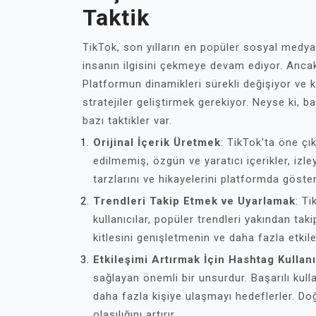
Taktik
TikTok, son yılların en popüler sosyal medya 
insanın ilgisini çekmeye devam ediyor. Ancak,
Platformun dinamikleri sürekli değişiyor ve ku
stratejiler geliştirmek gerekiyor. Neyse ki, b
bazı taktikler var.
Orijinal İçerik Üretmek
: TikTok'ta öne çık
edilmemiş, özgün ve yaratıcı içerikler, izleyi
tarzlarını ve hikayelerini platformda göste
Trendleri Takip Etmek ve Uyarlamak
: Ti
kullanıcılar, popüler trendleri yakından taki
kitlesini genişletmenin ve daha fazla etkile
Etkileşimi Artırmak İçin Hashtag Kullan
sağlayan önemli bir unsurdur. Başarılı kullanı
daha fazla kişiye ulaşmayı hedeflerler. Do
olasılığını artırır.