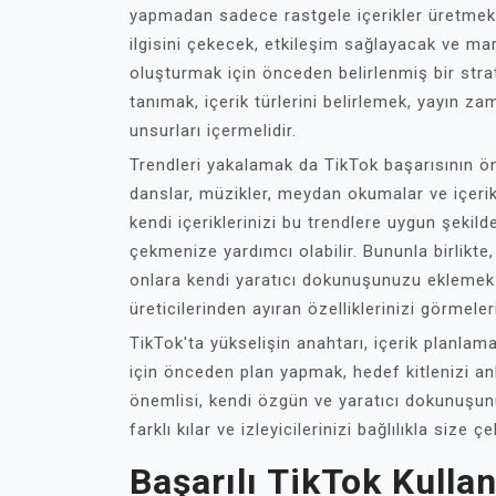
yapmadan sadece rastgele içerikler üretmek, g
ilgisini çekecek, etkileşim sağlayacak ve mar
oluşturmak için önceden belirlenmiş bir stratej
tanımak, içerik türlerini belirlemek, yayın z
unsurları içermelidir.
Trendleri yakalamak da TikTok başarısının öne
danslar, müzikler, meydan okumalar ve içerik 
kendi içeriklerinizi bu trendlere uygun şekilde
çekmenize yardımcı olabilir. Bununla birlikte,
onlara kendi yaratıcı dokunuşunuzu eklemek de
üreticilerinden ayıran özelliklerinizi görmeler
TikTok'ta yükselişin anahtarı, içerik planlam
için önceden plan yapmak, hedef kitlenizi an
önemlisi, kendi özgün ve yaratıcı dokunuşunuz
farklı kılar ve izleyicilerinizi bağlılıkla size çe
Başarılı TikTok Kulla