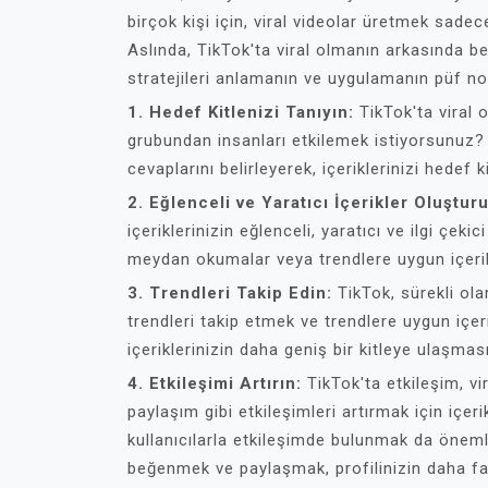
birçok kişi için, viral videolar üretmek sadec
Aslında, TikTok'ta viral olmanın arkasında beli
stratejileri anlamanın ve uygulamanın püf nok
1. Hedef Kitlenizi Tanıyın:
TikTok'ta viral o
grubundan insanları etkilemek istiyorsunuz? H
cevaplarını belirleyerek, içeriklerinizi hedef k
2. Eğlenceli ve Yaratıcı İçerikler Oluştur
içeriklerinizin eğlenceli, yaratıcı ve ilgi çeki
meydan okumalar veya trendlere uygun içerikl
3. Trendleri Takip Edin:
TikTok, sürekli ola
trendleri takip etmek ve trendlere uygun içer
içeriklerinizin daha geniş bir kitleye ulaşması
4. Etkileşimi Artırın:
TikTok'ta etkileşim, vi
paylaşım gibi etkileşimleri artırmak için içerik
kullanıcılarla etkileşimde bulunmak da öneml
beğenmek ve paylaşmak, profilinizin daha faz