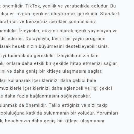
önemlidir. TikTok, yenilik ve yaratıcılıkla doludur. Bu
a dışı ve özgün içerikler oluşturmak gereklidir. Standart
yaratmalı ve benzersiz içerikler sunmalısınız.
nemlidir. İzleyiciler, düzenli olarak içerik yayınlayan ve
r ederler. Dolayısıyla, belirli bir yayın programı
alarak hesabınızın büyümesini destekleyebilirsiniz.
 iyi tanımak da gereklidir. İzleyicilerinizin kim
ak, onlara daha etkili bir şekilde hitap etmenizi sağlar.
ını ve daha geniş bir kitleye ulaşmasını sağlar.
eri kullanarak içeriklerinizi daha çekici hale
 müziklerle içeriklerinizi daha eğlenceli ve ilgi çekici
inize daha fazla bağlanmasını sağlayacaktır.
ulunmak da önemlidir. Takip ettiğiniz ve sizi takip
 topluluğuna katkıda bulunmanın bir yoludur. Yorumları
, hesabınızın daha geniş bir kitleye ulaşmasını