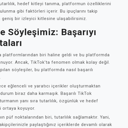
utarlılık, hedef kitleyi tanıma, platformun özelliklerini
lunma gibi faktörleri içerir. Bu ipuçlarını takip
eniş bir izleyici kitlesine ulaşabilirsiniz.
e Söyleşimiz: Başarıyı
aları
latformlarından biri haline geldi ve bu platformda
 sunuyor. Ancak, TikTok'ta fenomen olmak kolay değil.
ılan söyleşiler, bu platformda nasıl başarılı
.
ce eğlenceli ve yaratıcı içerikler oluşturmaktan
durum biraz daha karmaşık. Başarılı TikTok
turmanın yanı sıra tutarlılık, özgünlük ve hedef
ni ortaya koyuyor.
n püf noktalarından biri, tutarlılık sağlamaktır. Yani,
takipçilerinizle paylaştığınız içeriklerde devamlı olarak