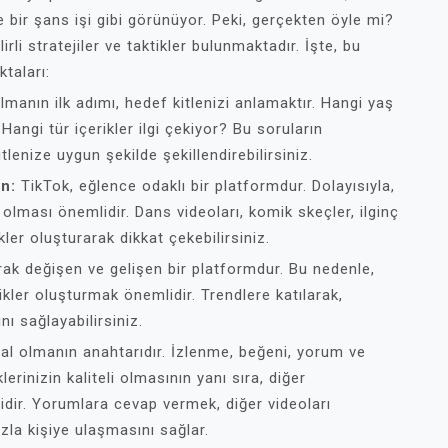
e bir şans işi gibi görünüyor. Peki, gerçekten öyle mi?
rli stratejiler ve taktikler bulunmaktadır. İşte, bu
taları:
lmanın ilk adımı, hedef kitlenizi anlamaktır. Hangi yaş
angi tür içerikler ilgi çekiyor? Bu soruların
itlenize uygun şekilde şekillendirebilirsiniz.
un:
TikTok, eğlence odaklı bir platformdur. Dolayısıyla,
ci olması önemlidir. Dans videoları, komik skeçler, ilginç
er oluşturarak dikkat çekebilirsiniz.
rak değişen ve gelişen bir platformdur. Bu nedenle,
ikler oluşturmak önemlidir. Trendlere katılarak,
nı sağlayabilirsiniz.
ral olmanın anahtarıdır. İzlenme, beğeni, yorum ve
lerinizin kaliteli olmasının yanı sıra, diğer
idir. Yorumlara cevap vermek, diğer videoları
la kişiye ulaşmasını sağlar.