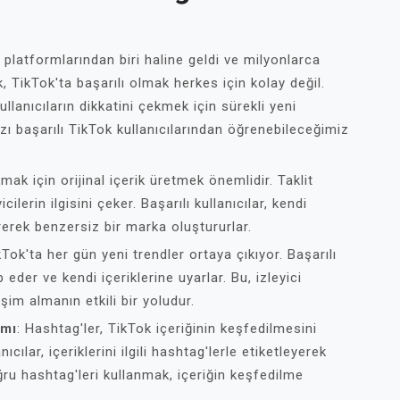
platformlarından biri haline geldi ve milyonlarca
 TikTok'ta başarılı olmak herkes için kolay değil.
llanıcıların dikkatini çekmek için sürekli yeni
azı başarılı TikTok kullanıcılarından öğrenebileceğimiz
mak için orijinal içerik üretmek önemlidir. Taklit
cilerin ilgisini çeker. Başarılı kullanıcılar, kendi
rerek benzersiz bir marka oluştururlar.
kTok'ta her gün yeni trendler ortaya çıkıyor. Başarılı
p eder ve kendi içeriklerine uyarlar. Bu, izleyici
şim almanın etkili bir yoludur.
ımı
: Hashtag'ler, TikTok içeriğinin keşfedilmesini
cılar, içeriklerini ilgili hashtag'lerle etiketleyerek
ğru hashtag'leri kullanmak, içeriğin keşfedilme