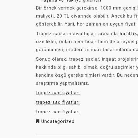
Taşıma ve nakliye giderleri
Bir örnek vermek gerekirse, 1000 mm genişli
maliyeti, 20 TL civarında olabilir. Ancak bu f
gösterebilir. Yani, her zaman en uygun fiyat
Trapez sacların avantajları arasında
hafiflik
özellikler, onları hem ticari hem de bireysel 
görünümleri, modern mimari tasarımlarda da s
Sonuç olarak, trapez saclar, inşaat projelerin
hakkında bilgi sahibi olmak, doğru seçimler 
kendine özgü gereksinimleri vardır. Bu nedenl
araştırma yapmalısınız.
trapez sac fiyatları
trapez sac fiyatları
trapez sac fiyatları
Uncategorized