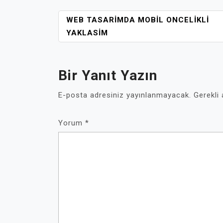
YAZI
WEB TASARIMDA MOBIL ONCELIKLI
GEZINMESI
YAKLASIM
Bir Yanıt Yazın
E-posta adresiniz yayınlanmayacak.
Gerekli
Yorum
*