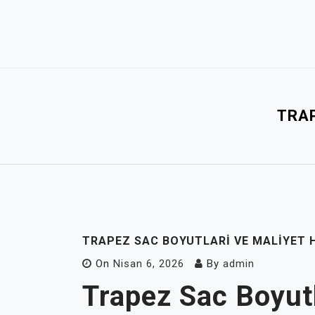
Skip
to
content
TRA
TRAPEZ SAC BOYUTLARI VE MALIYET
On
Nisan 6, 2026
By
admin
Trapez Sac Boyutl