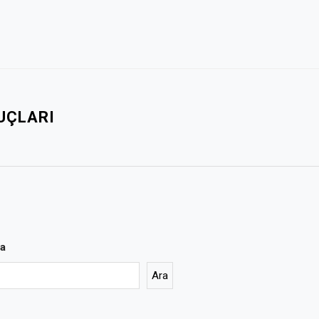
PUÇLARI
a
Ara