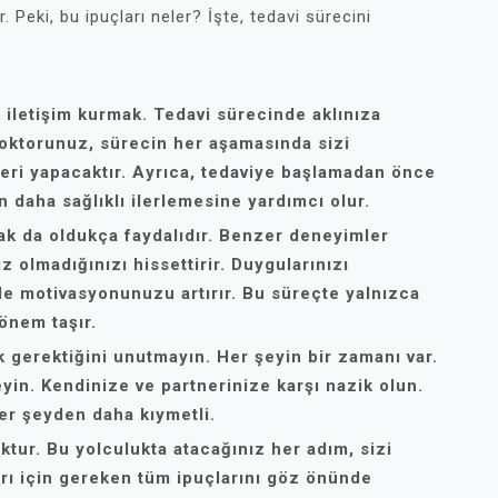
 Peki, bu ipuçları neler? İşte, tedavi sürecini
 iletişim kurmak
. Tedavi sürecinde aklınıza
Doktorunuz, sürecin her aşamasında sizi
eri yapacaktır. Ayrıca, tedaviye başlamadan önce
 daha sağlıklı ilerlemesine yardımcı olur.
ak
da oldukça faydalıdır. Benzer deneyimler
z olmadığınızı hissettirir. Duygularınızı
e motivasyonunuzu artırır. Bu süreçte yalnızca
önem taşır.
k
gerektiğini unutmayın. Her şeyin bir zamanı var.
in. Kendinize ve partnerinize karşı nazik olun.
her şeyden daha kıymetli.
ktur. Bu yolculukta atacağınız her adım, sizi
arı için gereken tüm ipuçlarını göz önünde