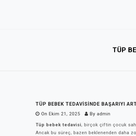
Skip
to
content
TÜP BE
TÜP BEBEK TEDAVISINDE BAŞARIYI AR
On
Ekim 21, 2025
By
admin
Tüp bebek tedavisi
, birçok çiftin çocuk sa
Ancak bu süreç, bazen beklenenden daha zorlu