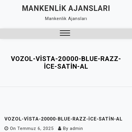
Skip
MANKENLIK AJANSLARI
to
Mankenlik Ajansları
content
Close
Menu
VOZOL-VISTA-20000-BLUE-RAZZ-
ICE-SATIN-AL
VOZOL-VISTA-20000-BLUE-RAZZ-ICE-SATIN-AL
On
Temmuz 6, 2025
By
admin