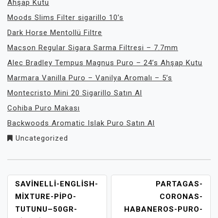
Ahşap Kutu
Moods Slims Filter sigarillo 10’s
Dark Horse Mentollü Filtre
Macson Regular Sigara Sarma Filtresi – 7.7mm
Alec Bradley Tempus Magnus Puro – 24’s Ahşap Kutu
Marmara Vanilla Puro – Vanilya Aromalı – 5’s
Montecristo Mini 20 Sigarillo Satın Al
Cohiba Puro Makası
Backwoods Aromatic Islak Puro Satın Al
Uncategorized
YAZI
SAVINELLI-ENGLISH-
PARTAGAS-
GEZINMESI
MIXTURE-PIPO-
CORONAS-
TUTUNU–50GR-
HABANEROS-PURO-