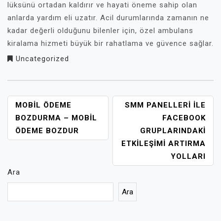
lüksünü ortadan kaldırır ve hayati öneme sahip olan
anlarda yardım eli uzatır. Acil durumlarında zamanın ne
kadar değerli olduğunu bilenler için, özel ambulans
kiralama hizmeti büyük bir rahatlama ve güvence sağlar.
Uncategorized
YAZI
MOBIL ÖDEME
SMM PANELLERI ILE
GEZINMESI
BOZDURMA – MOBIL
FACEBOOK
ÖDEME BOZDUR
GRUPLARINDAKI
ETKILEŞIMI ARTIRMA
YOLLARI
Ara
Ara