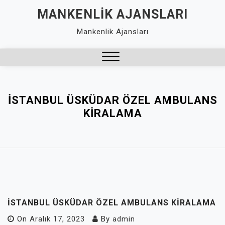
Skip
MANKENLIK AJANSLARI
to
Mankenlik Ajansları
content
Close
Menu
İSTANBUL ÜSKÜDAR ÖZEL AMBULANS
KIRALAMA
İSTANBUL ÜSKÜDAR ÖZEL AMBULANS KIRALAMA
On
Aralık 17, 2023
By
admin