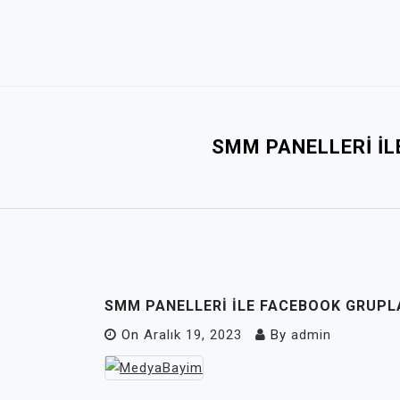
Skip
to
content
SMM PANELLERI IL
SMM PANELLERI ILE FACEBOOK GRUPLA
On
Aralık 19, 2023
By
admin