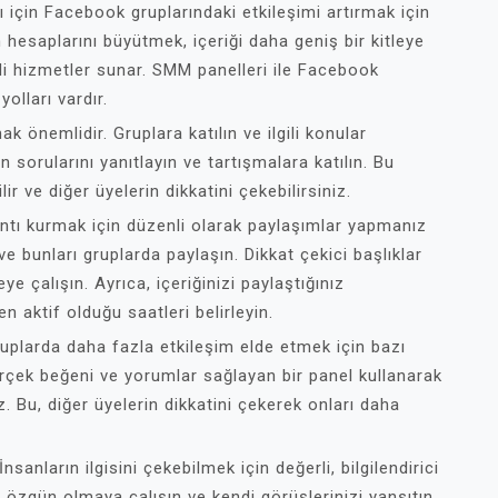
için Facebook gruplarındaki etkileşimi artırmak için
rın hesaplarını büyütmek, içeriği daha geniş bir kitleye
tli hizmetler sunar. SMM panelleri ile Facebook
yolları vardır.
k önemlidir. Gruplara katılın ve ilgili konular
n sorularını yanıtlayın ve tartışmalara katılın. Bu
r ve diğer üyelerin dikkatini çekebilirsiniz.
lantı kurmak için düzenli olarak paylaşımlar yapmanız
ve bunları gruplarda paylaşın. Dikkat çekici başlıklar
e çalışın. Ayrıca, içeriğinizi paylaştığınız
 aktif olduğu saatleri belirleyin.
ruplarda daha fazla etkileşim elde etmek için bazı
erçek beğeni ve yorumlar sağlayan bir panel kullanarak
iz. Bu, diğer üyelerin dikkatini çekerek onları daha
nsanların ilgisini çekebilmek için değerli, bilgilendirici
e özgün olmaya çalışın ve kendi görüşlerinizi yansıtın.