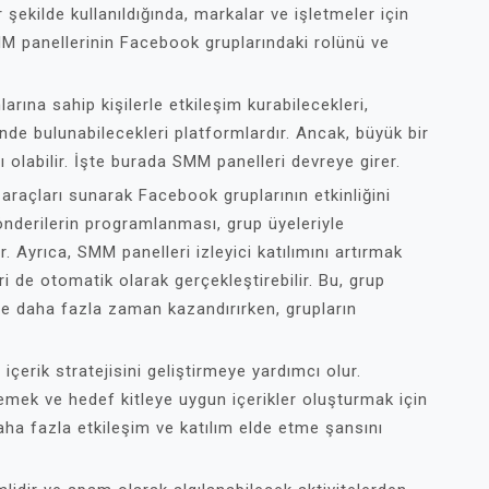
r şekilde kullanıldığında, markalar ve işletmeler için
MM panellerinin Facebook gruplarındaki rolünü ve
arına sahip kişilerle etkileşim kurabilecekleri,
işinde bulunabilecekleri platformlardır. Ancak, büyük bir
olabilir. İşte burada SMM panelleri devreye girer.
raçları sunarak Facebook gruplarının etkinliğini
gönderilerin programlanması, grup üyeleriyle
r. Ayrıca, SMM panelleri izleyici katılımını artırmak
ri de otomatik olarak gerçekleştirebilir. Bu, grup
ne daha fazla zaman kazandırırken, grupların
çerik stratejisini geliştirmeye yardımcı olur.
lemek ve hedef kitleye uygun içerikler oluşturmak için
daha fazla etkileşim ve katılım elde etme şansını