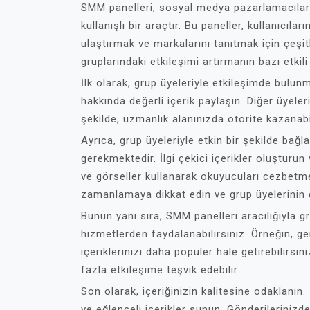
SMM panelleri, sosyal medya pazarlamacıları 
kullanışlı bir araçtır. Bu paneller, kullanıcıla
ulaştırmak ve markalarını tanıtmak için çeşi
gruplarındaki etkileşimi artırmanın bazı etkili 
İlk olarak, grup üyeleriyle etkileşimde bulunma
hakkında değerli içerik paylaşın. Diğer üyeleri
şekilde, uzmanlık alanınızda otorite kazanabili
Ayrıca, grup üyeleriyle etkin bir şekilde bağ
gerekmektedir. İlgi çekici içerikler oluşturun 
ve görseller kullanarak okuyucuları cezbetmey
zamanlamaya dikkat edin ve grup üyelerinin en
Bunun yanı sıra, SMM panelleri aracılığıyla g
hizmetlerden faydalanabilirsiniz. Örneğin, g
içeriklerinizi daha popüler hale getirebilirsin
fazla etkileşime teşvik edebilir.
Son olarak, içeriğinizin kalitesine odaklanın. İ
ve eğlenceli içerikler sunun. Gönderilerinizd